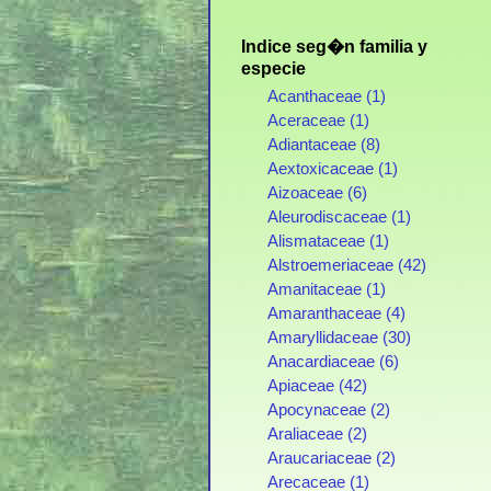
Indice seg�n familia y
especie
Acanthaceae (1)
Aceraceae (1)
Adiantaceae (8)
Aextoxicaceae (1)
Aizoaceae (6)
Aleurodiscaceae (1)
Alismataceae (1)
Alstroemeriaceae (42)
Amanitaceae (1)
Amaranthaceae (4)
Amaryllidaceae (30)
Anacardiaceae (6)
Apiaceae (42)
Apocynaceae (2)
Araliaceae (2)
Araucariaceae (2)
Arecaceae (1)