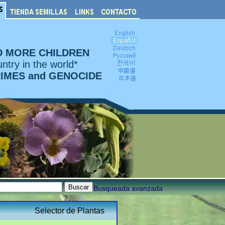
D MORE CHILDREN
ntry in the world*
RIMES and GENOCIDE
Busqueada avanzada
Selector de Plantas