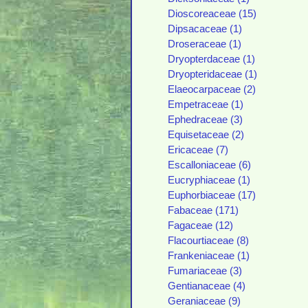
Dioscoreaceae (15)
Dipsacaceae (1)
Droseraceae (1)
Dryopterdaceae (1)
Dryopteridaceae (1)
Elaeocarpaceae (2)
Empetraceae (1)
Ephedraceae (3)
Equisetaceae (2)
Ericaceae (7)
Escalloniaceae (6)
Eucryphiaceae (1)
Euphorbiaceae (17)
Fabaceae (171)
Fagaceae (12)
Flacourtiaceae (8)
Frankeniaceae (1)
Fumariaceae (3)
Gentianaceae (4)
Geraniaceae (9)