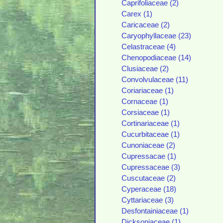
Caprifoliaceae (2)
Carex (1)
Caricaceae (2)
Caryophyllaceae (23)
Celastraceae (4)
Chenopodiaceae (14)
Clusiaceae (2)
Convolvulaceae (11)
Coriariaceae (1)
Cornaceae (1)
Corsiaceae (1)
Cortinariaceae (1)
Cucurbitaceae (1)
Cunoniaceae (2)
Cupressacae (1)
Cupressaceae (3)
Cuscutaceae (2)
Cyperaceae (18)
Cyttariaceae (3)
Desfontainiaceae (1)
Dicksoniaceae (1)