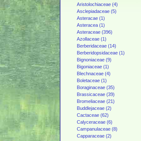
Aristolochiaceae (4)
Asclepiadaceae (5)
Asteracae (1)
Asteracea (1)
Asteraceae (396)
Azollaceae (1)
Berberidaceae (14)
Berberidopsidaceae (1)
Bignoniaceae (9)
Bigoniaceae (1)
Blechnaceae (4)
Boletaceae (1)
Boraginaceae (35)
Brassicaceae (39)
Bromeliaceae (21)
Buddlejaceae (2)
Cactaceae (62)
Calyceraceae (6)
Campanulaceae (8)
Capparaceae (2)