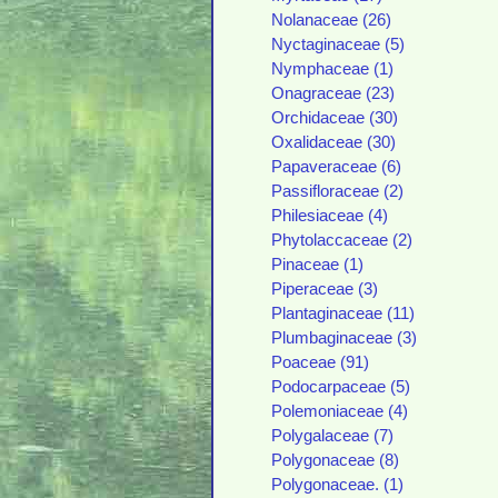
Nolanaceae (26)
Nyctaginaceae (5)
Nymphaceae (1)
Onagraceae (23)
Orchidaceae (30)
Oxalidaceae (30)
Papaveraceae (6)
Passifloraceae (2)
Philesiaceae (4)
Phytolaccaceae (2)
Pinaceae (1)
Piperaceae (3)
Plantaginaceae (11)
Plumbaginaceae (3)
Poaceae (91)
Podocarpaceae (5)
Polemoniaceae (4)
Polygalaceae (7)
Polygonaceae (8)
Polygonaceae. (1)