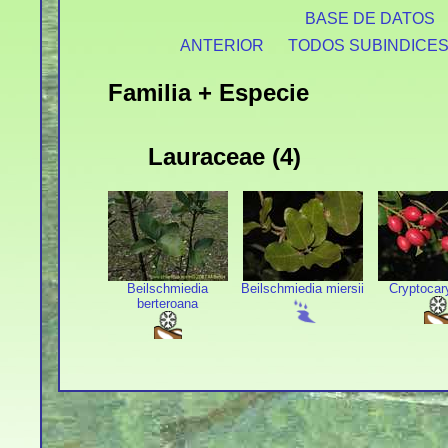
BASE DE DATOS
ANTERIOR
TODOS SUBINDICE
Familia + Especie
Lauraceae (4)
Beilschmiedia
Beilschmiedia miersii
Cryptocar
berteroana