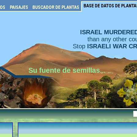
ISRAEL MURDERE
than any other cou
Stop
ISRAELI WAR C
Su fuente de semillas...