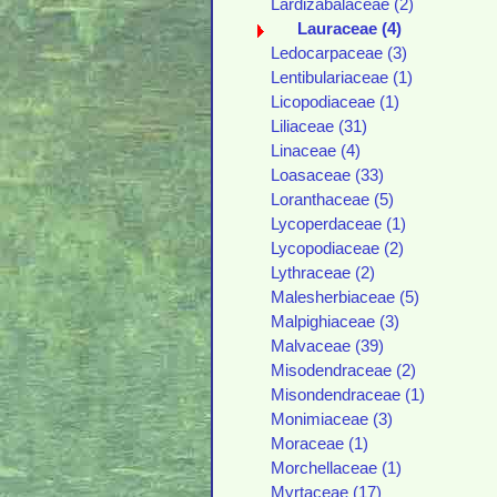
Lardizabalaceae (2)
Lauraceae (4)
Ledocarpaceae (3)
Lentibulariaceae (1)
Licopodiaceae (1)
Liliaceae (31)
Linaceae (4)
Loasaceae (33)
Loranthaceae (5)
Lycoperdaceae (1)
Lycopodiaceae (2)
Lythraceae (2)
Malesherbiaceae (5)
Malpighiaceae (3)
Malvaceae (39)
Misodendraceae (2)
Misondendraceae (1)
Monimiaceae (3)
Moraceae (1)
Morchellaceae (1)
Myrtaceae (17)