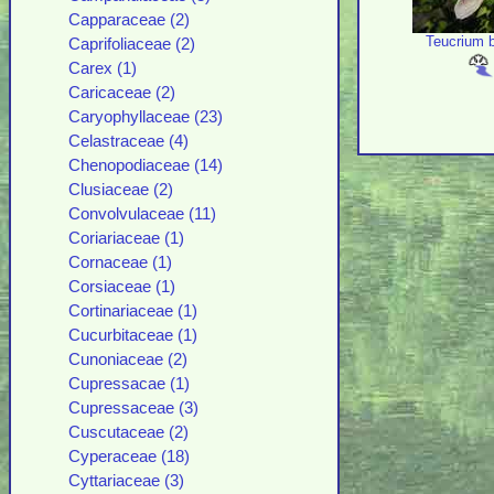
Capparaceae (2)
Teucrium b
Caprifoliaceae (2)
Carex (1)
Caricaceae (2)
Caryophyllaceae (23)
Celastraceae (4)
Chenopodiaceae (14)
Clusiaceae (2)
Convolvulaceae (11)
Coriariaceae (1)
Cornaceae (1)
Corsiaceae (1)
Cortinariaceae (1)
Cucurbitaceae (1)
Cunoniaceae (2)
Cupressacae (1)
Cupressaceae (3)
Cuscutaceae (2)
Cyperaceae (18)
Cyttariaceae (3)