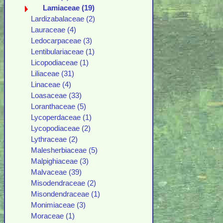
Lamiaceae (19)
Lardizabalaceae (2)
Lauraceae (4)
Ledocarpaceae (3)
Lentibulariaceae (1)
Licopodiaceae (1)
Liliaceae (31)
Linaceae (4)
Loasaceae (33)
Loranthaceae (5)
Lycoperdaceae (1)
Lycopodiaceae (2)
Lythraceae (2)
Malesherbiaceae (5)
Malpighiaceae (3)
Malvaceae (39)
Misodendraceae (2)
Misondendraceae (1)
Monimiaceae (3)
Moraceae (1)