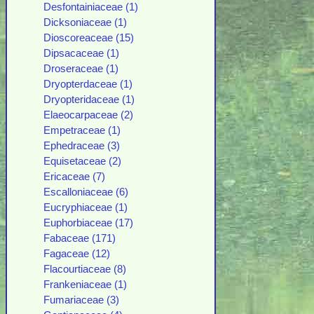
Desfontainiaceae (1)
Dicksoniaceae (1)
Dioscoreaceae (15)
Dipsacaceae (1)
Droseraceae (1)
Dryopterdaceae (1)
Dryopteridaceae (1)
Elaeocarpaceae (2)
Empetraceae (1)
Ephedraceae (3)
Equisetaceae (2)
Ericaceae (7)
Escalloniaceae (6)
Eucryphiaceae (1)
Euphorbiaceae (17)
Fabaceae (171)
Fagaceae (12)
Flacourtiaceae (8)
Frankeniaceae (1)
Fumariaceae (3)