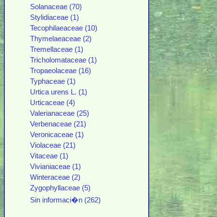
Solanaceae (70)
Stylidiaceae (1)
Tecophilaeaceae (10)
Thymelaeaceae (2)
Tremellaceae (1)
Tricholomataceae (1)
Tropaeolaceae (16)
Typhaceae (1)
Urtica urens L. (1)
Urticaceae (4)
Valerianaceae (25)
Verbenaceae (21)
Veronicaceae (1)
Violaceae (21)
Vitaceae (1)
Vivianiaceae (1)
Winteraceae (2)
Zygophyllaceae (5)
Sin informaci�n (262)