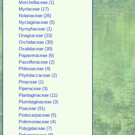
Morchellaceae (1)
Myrtaceae (17)
Nolanaceae (26)
Nyctaginaceae (5)
Nymphaceae (1)
Onagraceae (23)
Orchidaceae (30)
Oxalidaceae (30)
Papaveraceae (6)
Passifloraceae (2)
Philesiaceae (4)
Phytolaccaceae (2)
Pinaceae (1)
Piperaceae (3)
Plantaginaceae (11)
Plumbaginaceae (3)
Poaceae (91)
Podocarpaceae (5)
Polemoniaceae (4)
Polygalaceae (7)