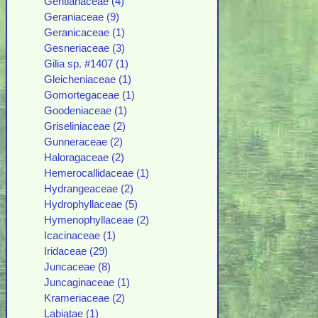
Gentianaceae (4)
Geraniaceae (9)
Geranicaceae (1)
Gesneriaceae (3)
Gilia sp. #1407 (1)
Gleicheniaceae (1)
Gomortegaceae (1)
Goodeniaceae (1)
Griseliniaceae (2)
Gunneraceae (2)
Haloragaceae (2)
Hemerocallidaceae (1)
Hydrangeaceae (2)
Hydrophyllaceae (5)
Hymenophyllaceae (2)
Icacinaceae (1)
Iridaceae (29)
Juncaceae (8)
Juncaginaceae (1)
Krameriaceae (2)
Labiatae (1)