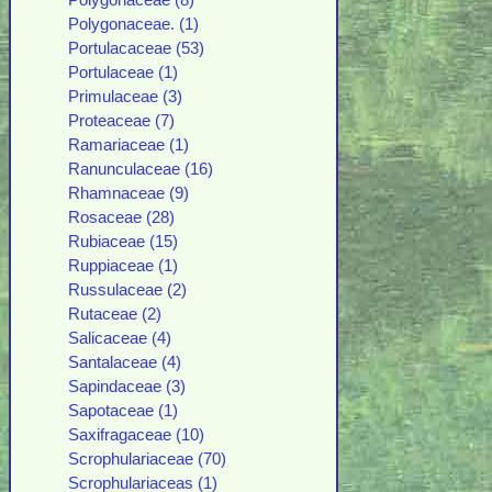
Polygonaceae (8)
Polygonaceae. (1)
Portulacaceae (53)
Portulaceae (1)
Primulaceae (3)
Proteaceae (7)
Ramariaceae (1)
Ranunculaceae (16)
Rhamnaceae (9)
Rosaceae (28)
Rubiaceae (15)
Ruppiaceae (1)
Russulaceae (2)
Rutaceae (2)
Salicaceae (4)
Santalaceae (4)
Sapindaceae (3)
Sapotaceae (1)
Saxifragaceae (10)
Scrophulariaceae (70)
Scrophulariaceas (1)