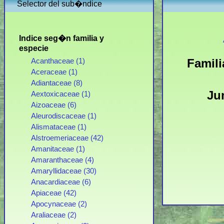
Selector del sub�ndice
Indice seg�n familia y
especie
Famili
Acanthaceae (1)
Aceraceae (1)
Adiantaceae (8)
Ju
Aextoxicaceae (1)
Aizoaceae (6)
Aleurodiscaceae (1)
Alismataceae (1)
Alstroemeriaceae (42)
Amanitaceae (1)
Amaranthaceae (4)
Amaryllidaceae (30)
Anacardiaceae (6)
Apiaceae (42)
Apocynaceae (2)
Araliaceae (2)