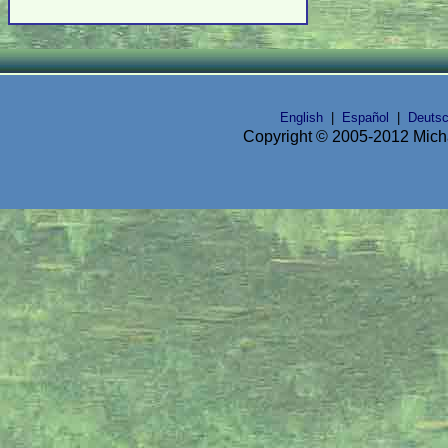
English
|
Español
|
Deuts
Copyright © 2005-2012 Micha