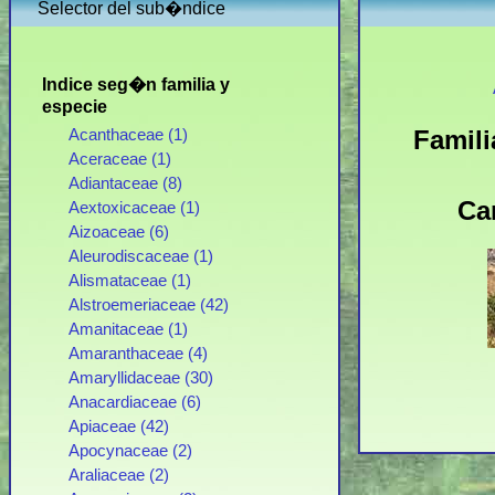
Selector del sub�ndice
Indice seg�n familia y
especie
Famili
Acanthaceae (1)
Aceraceae (1)
Adiantaceae (8)
Ca
Aextoxicaceae (1)
Aizoaceae (6)
Aleurodiscaceae (1)
Alismataceae (1)
Alstroemeriaceae (42)
Amanitaceae (1)
Amaranthaceae (4)
Amaryllidaceae (30)
Anacardiaceae (6)
Apiaceae (42)
Apocynaceae (2)
Araliaceae (2)