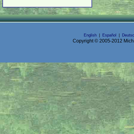
English
|
Español
|
Deuts
Copyright © 2005-2012 Micha