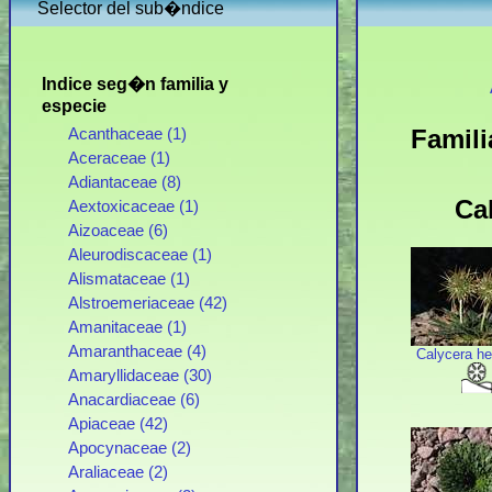
Selector del sub�ndice
Indice seg�n familia y
especie
Famili
Acanthaceae (1)
Aceraceae (1)
Adiantaceae (8)
Ca
Aextoxicaceae (1)
Aizoaceae (6)
Aleurodiscaceae (1)
Alismataceae (1)
Alstroemeriaceae (42)
Amanitaceae (1)
Amaranthaceae (4)
Calycera h
Amaryllidaceae (30)
Anacardiaceae (6)
Apiaceae (42)
Apocynaceae (2)
Araliaceae (2)