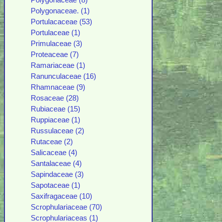
Polygonaceae (8)
Polygonaceae. (1)
Portulacaceae (53)
Portulaceae (1)
Primulaceae (3)
Proteaceae (7)
Ramariaceae (1)
Ranunculaceae (16)
Rhamnaceae (9)
Rosaceae (28)
Rubiaceae (15)
Ruppiaceae (1)
Russulaceae (2)
Rutaceae (2)
Salicaceae (4)
Santalaceae (4)
Sapindaceae (3)
Sapotaceae (1)
Saxifragaceae (10)
Scrophulariaceae (70)
Scrophulariaceas (1)