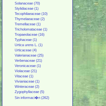
Solanaceae (70)
Stylidiaceae (1)
Tecophilaeaceae (10)
Thymelaeaceae (2)
Tremellaceae (1)
Tricholomataceae (1)
Tropaeolaceae (16)
Typhaceae (1)
Urtica urens L. (1)
Urticaceae (4)
Valerianaceae (25)
Verbenaceae (21)
Veronicaceae (1)
Violaceae (21)
Vitaceae (1)
Vivianiaceae (1)
Winteraceae (2)
Zygophyllaceae (5)
Sin informaci�n (262)