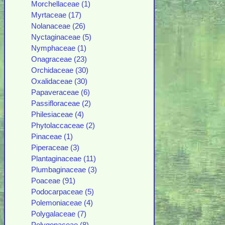
Morchellaceae (1)
Myrtaceae (17)
Nolanaceae (26)
Nyctaginaceae (5)
Nymphaceae (1)
Onagraceae (23)
Orchidaceae (30)
Oxalidaceae (30)
Papaveraceae (6)
Passifloraceae (2)
Philesiaceae (4)
Phytolaccaceae (2)
Pinaceae (1)
Piperaceae (3)
Plantaginaceae (11)
Plumbaginaceae (3)
Poaceae (91)
Podocarpaceae (5)
Polemoniaceae (4)
Polygalaceae (7)