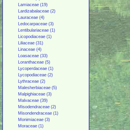
Lamiaceae (19)
Lardizabalaceae (2)
Lauraceae (4)
Ledocarpaceae (3)
Lentibulariaceae (1)
Licopodiaceae (1)
Liliaceae (31)
Linaceae (4)
Loasaceae (33)
Loranthaceae (5)
Lycoperdaceae (1)
Lycopodiaceae (2)
Lythraceae (2)
Malesherbiaceae (5)
Malpighiaceae (3)
Malvaceae (39)
Misodendraceae (2)
Misondendraceae (1)
Monimiaceae (3)
Moraceae (1)