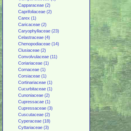
Capparaceae (2)
Caprifoliaceae (2)
Carex (1)
Caricaceae (2)
Caryophyllaceae (23)
Celastraceae (4)
Chenopodiaceae (14)
Clusiaceae (2)
Convolvulaceae (11)
Coriariaceae (1)
Cornaceae (1)
Corsiaceae (1)
Cortinariaceae (1)
Cucurbitaceae (1)
Cunoniaceae (2)
Cupressacae (1)
Cupressaceae (3)
Cuscutaceae (2)
Cyperaceae (18)
Cyttariaceae (3)