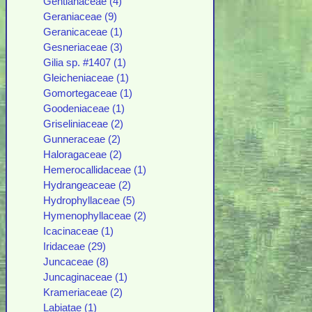
Gentianaceae (4)
Geraniaceae (9)
Geranicaceae (1)
Gesneriaceae (3)
Gilia sp. #1407 (1)
Gleicheniaceae (1)
Gomortegaceae (1)
Goodeniaceae (1)
Griseliniaceae (2)
Gunneraceae (2)
Haloragaceae (2)
Hemerocallidaceae (1)
Hydrangeaceae (2)
Hydrophyllaceae (5)
Hymenophyllaceae (2)
Icacinaceae (1)
Iridaceae (29)
Juncaceae (8)
Juncaginaceae (1)
Krameriaceae (2)
Labiatae (1)