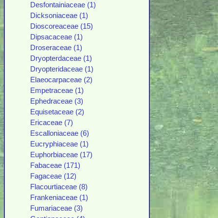
Desfontainiaceae (1)
Dicksoniaceae (1)
Dioscoreaceae (15)
Dipsacaceae (1)
Droseraceae (1)
Dryopterdaceae (1)
Dryopteridaceae (1)
Elaeocarpaceae (2)
Empetraceae (1)
Ephedraceae (3)
Equisetaceae (2)
Ericaceae (7)
Escalloniaceae (6)
Eucryphiaceae (1)
Euphorbiaceae (17)
Fabaceae (171)
Fagaceae (12)
Flacourtiaceae (8)
Frankeniaceae (1)
Fumariaceae (3)