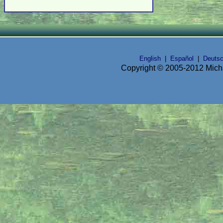
English
|
Español
|
Deuts
Copyright © 2005-2012 Micha