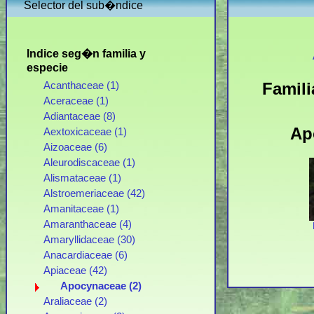
Selector del sub�ndice
Indice seg�n familia y
especie
Famili
Acanthaceae (1)
Aceraceae (1)
Adiantaceae (8)
Ap
Aextoxicaceae (1)
Aizoaceae (6)
Aleurodiscaceae (1)
Alismataceae (1)
Alstroemeriaceae (42)
Amanitaceae (1)
Amaranthaceae (4)
Amaryllidaceae (30)
Anacardiaceae (6)
Apiaceae (42)
Apocynaceae (2)
Araliaceae (2)