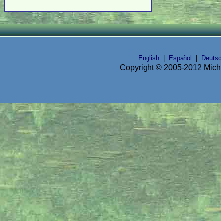
English
|
Español
|
Deuts
Copyright © 2005-2012 Micha