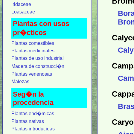
Brome
Iridaceae
Bora
Loasaceae
Brom
Plantas con usos
pr�cticos
Calyce
Plantas comestibles
Caly
Plantas medicinales
Plantas de uso industrial
Campa
Madera de construcci�n
Plantas venenosas
Camp
Malezas
Cappa
Seg�n la
procedencia
Bras
Plantas end�micas
Caryo
Plantas nativas
Plantas introducidas