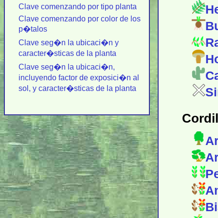
Clave comenzando por tipo planta
He
Clave comenzando por color de los
Bu
p�talos
Ra
Clave seg�n la ubicaci�n y
caracter�sticas de la planta
Ho
Clave seg�n la ubicaci�n,
Ca
incluyendo factor de exposici�n al
sol, y caracter�sticas de la planta
Si
Cordil
Ar
Ar
Pe
An
Bi