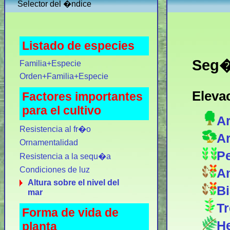
Selector del �ndice
Listado de especies
Seg�n
Familia+Especie
Orden+Familia+Especie
Eleva
Factores importantes
para el cultivo
Ar
Resistencia al fr�o
Ar
Ornamentalidad
Pe
Resistencia a la sequ�a
Condiciones de luz
An
Altura sobre el nivel del
Bi
mar
Tr
Forma de vida de
He
planta