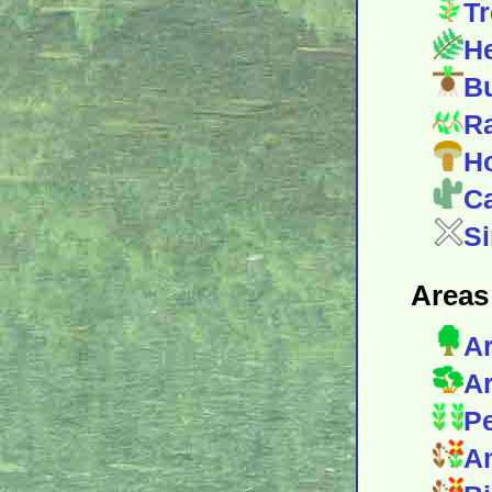
Tr
He
Bu
Ra
Ho
Ca
Si
Areas 
Ar
Ar
Pe
An