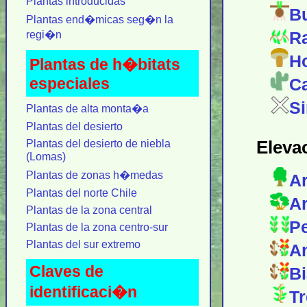
Plantas introducidas
Bu
Plantas end�micas seg�n la
Ra
regi�n
Ho
Plantas de h�bitats
Ca
especiales
Si
Plantas de alta monta�a
Plantas del desierto
Plantas del desierto de niebla
Eleva
(Lomas)
Plantas de zonas h�medas
Ar
Plantas del norte Chile
Ar
Plantas de la zona central
Pe
Plantas de la zona centro-sur
Plantas del sur extremo
An
Claves de
Bi
identificaci�n
Tr