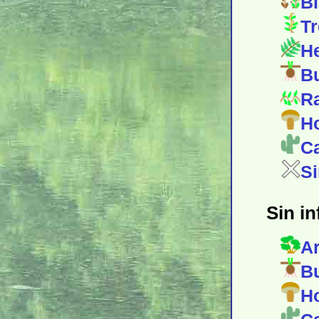
Bi
Tr
He
Bu
Ra
Ho
Ca
Si
Sin i
Ar
Bu
Ho