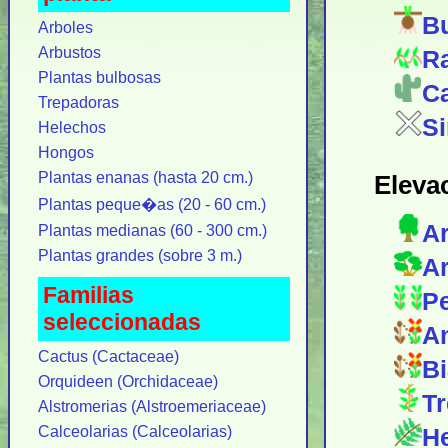
Bu
Arboles
Arbustos
Ra
Plantas bulbosas
Ca
Trepadoras
Si
Helechos
Hongos
Plantas enanas (hasta 20 cm.)
Eleva
Plantas peque�as (20 - 60 cm.)
Ar
Plantas medianas (60 - 300 cm.)
Plantas grandes (sobre 3 m.)
Ar
Familias
Pe
seleccionadas
An
Cactus (Cactaceae)
Bi
Orquideen (Orchidaceae)
Tr
Alstromerias (Alstroemeriaceae)
Calceolarias (Calceolarias)
He