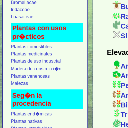
Bromeliacae
Bu
Iridaceae
Ra
Loasaceae
Ca
Plantas con usos
Si
pr�cticos
Plantas comestibles
Eleva
Plantas medicinales
Plantas de uso industrial
Ar
Madera de construcci�n
Ar
Plantas venenosas
Malezas
Pe
An
Seg�n la
procedencia
Bi
Tr
Plantas end�micas
Plantas nativas
He