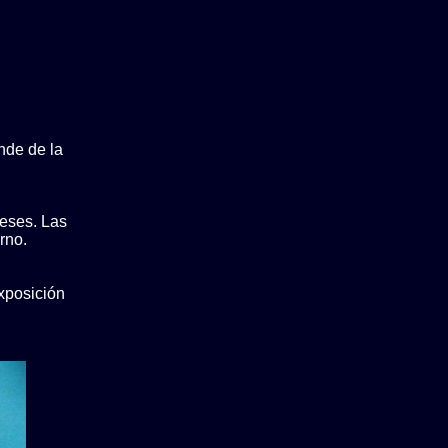
nde de la
meses. Las
rno.
xposición