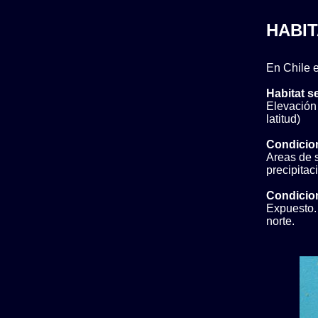
HABIT
En Chile e
Habitat s
Elevación 
latitud)
Condicio
Areas de s
precipita
Condicion
Expuesto. 
norte.