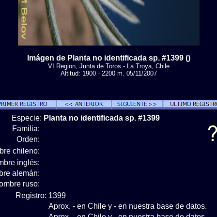
Imágen de Planta no identificada sp. #1399 ()
VI Region, Junta de Toros - La Troya, Chile
Altitud: 1900 - 2200 m. 05/11/2007
Especie:
Planta no identificada sp. #1399
Familia:
Orden:
re chileno:
bre inglés:
re alemán:
ombre ruso:
Registro:
1399
Aprox.
-
en Chile y
-
en nuestra base de datos.
Aprox.
-
en Chile y
-
en nuestra base de datos.