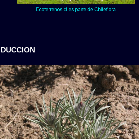
Lo verde y naturaleza dominan en nuestro Loteo Upeo.
Ecoterrenos.cl es parte de Chileflora
ODUCCION