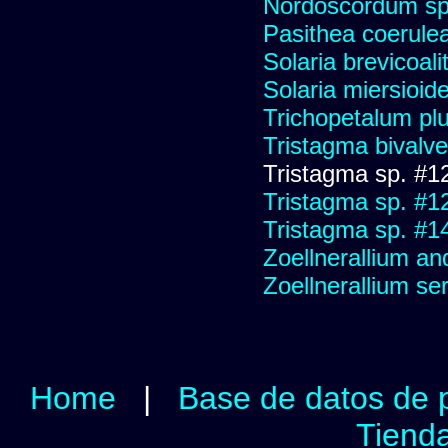
Nordoscordum sp
Pasithea coerulea 
Solaria brevicoali
Solaria miersioid
Trichopetalum plu
Tristagma bivalve
Tristagma sp. #1
Tristagma sp. #1
Tristagma sp. #1
Zoellnerallium an
Zoellnerallium s
Home
|
Base de datos de 
Tienda