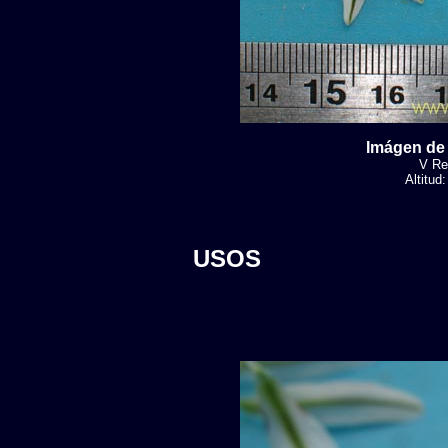
Imágen de 
V Reg
Altitud
USOS