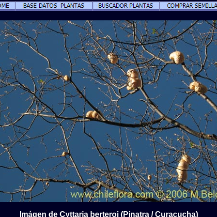
Imágen de Cyttaria berteroi (Pinatra / Curacucha)