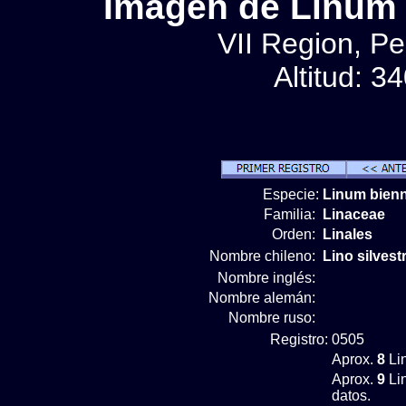
Imágen de Linum b
VII Region, Pe
Altitud: 3
Especie:
Linum bien
Familia:
Linaceae
Orden:
Linales
Nombre chileno:
Lino silvest
Nombre inglés:
Nombre alemán:
Nombre ruso:
Registro:
0505
Aprox.
8
Li
Aprox.
9
Li
datos.