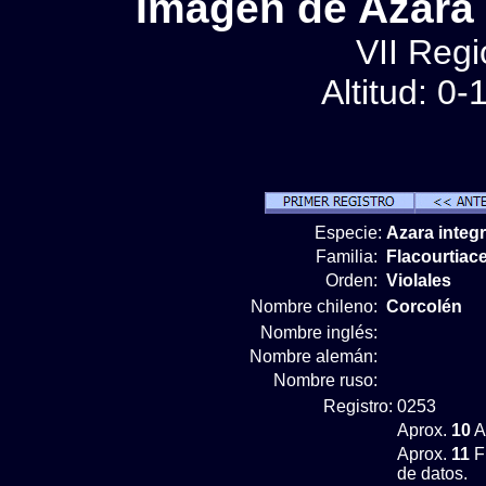
Imágen de Azara i
VII Regi
Altitud: 0
Especie:
Azara integr
Familia:
Flacourtiac
Orden:
Violales
Nombre chileno:
Corcolén
Nombre inglés:
Nombre alemán:
Nombre ruso:
Registro:
0253
Aprox.
10
A
Aprox.
11
F
de datos.