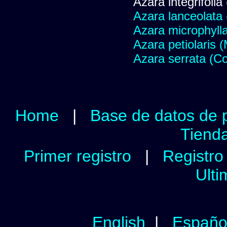
Azara integrifolia
Azara lanceolata
Azara microphylla
Azara petiolaris (
Azara serrata (Co
Home
|
Base de datos de 
Tienda
Primer registro
|
Registro 
Ulti
English
|
Españo