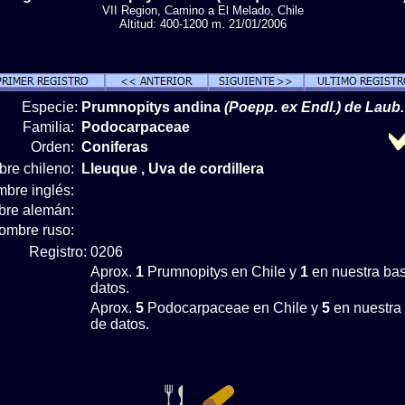
VII Region, Camino a El Melado, Chile
Altitud: 400-1200 m. 21/01/2006
Especie:
Prumnopitys andina
(Poepp. ex Endl.) de Laub.
Familia:
Podocarpaceae
Orden:
Coniferas
re chileno:
Lleuque , Uva de cordillera
bre inglés:
re alemán:
ombre ruso:
Registro:
0206
Aprox.
1
Prumnopitys en Chile y
1
en nuestra ba
datos.
Aprox.
5
Podocarpaceae en Chile y
5
en nuestra
de datos.