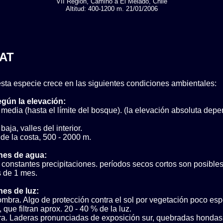
VII Region, Camino a El Melado, Chile
Altitud: 400-1200 m. 21/01/2006
AT
sta especie crece en las siguientes condiciones ambientales:
egún la elevación:
media (hasta el límite del bosque). (la elevación absoluta depe
aja, valles del interior.
 de la costa, 500 - 2000 m.
nes de agua:
constantes precipitaciones. períodos secos cortos son posibles
 de 1 mes.
es de luz:
mbra. Algo de protección contra el sol por vegetación poco es
, que filtran aprox. 20 - 40 % de la luz.
ra. Laderas pronunciadas de exposición sur, quebradas hondas