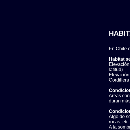
HABIT
En Chile e
Habitat s
Elevación 
latitud)
Elevación b
Cordillera
Condicio
Areas con 
duran más
Condicion
Algo de so
rocas, etc.
A la somb