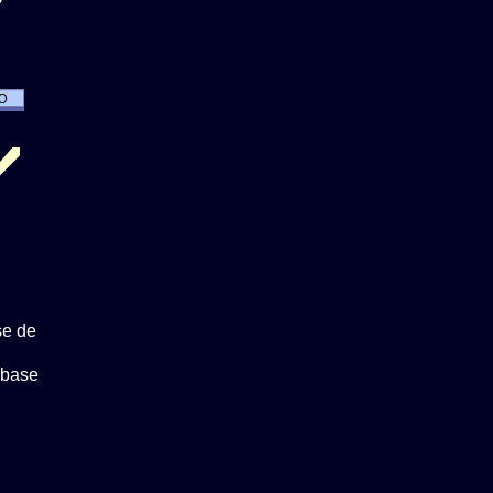
se de
 base