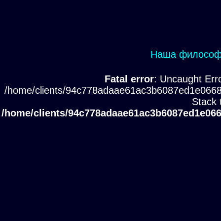
Наша философи
Fatal error
: Uncaught Erro
/home/clients/94c778adaae61ac3b6087ed1e0668
Stack 
/home/clients/94c778adaae61ac3b6087ed1e066