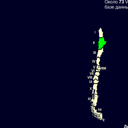
Около
73
V
базе данны
Д