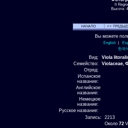
II Regi
Высота: 4
Вы можете пол
English
|
Esp
한국
Вид
:
Viola litoral
Семейство:
Violaceae,
Отряд
:
Испанское
название:
Английское
название:
Немецкое
название:
Русское название:
Запись:
2213
Около
72
V