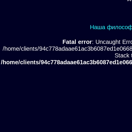
Наша философи
Fatal error
: Uncaught Erro
/home/clients/94c778adaae61ac3b6087ed1e0668
Stack 
/home/clients/94c778adaae61ac3b6087ed1e066