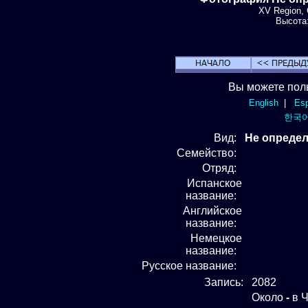
XV Region, 
Высота:
Вы можете пол
English
|
Esp
한국
Вид
:
Не определ
Семейство:
Отряд
:
Испанское
название:
Английское
название:
Немецкое
название:
Русское название:
Запись:
2082
Около
-
в Ч