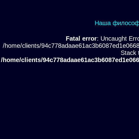
Наша философи
Fatal error
: Uncaught Erro
/home/clients/94c778adaae61ac3b6087ed1e0668
Stack 
/home/clients/94c778adaae61ac3b6087ed1e066