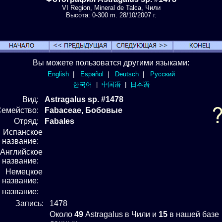
VI Region, Mineral de Talca, Чили
Высота: 0-300 m. 28/10/2007 г.
Вы можете пользоватся другими языками:
English
|
Español
|
Deutsch
|
Русский
한국어
|
中国语
|
日本语
Вид
:
Astragalus sp. #1478
Семейство:
Fabaceae, Бобовые
Отряд
:
Fabales
Испанское
название:
Английское
название:
Немецкое
название:
е название:
Запись:
1478
Около
49
Astragalus в Чили и
15
в нашей базе