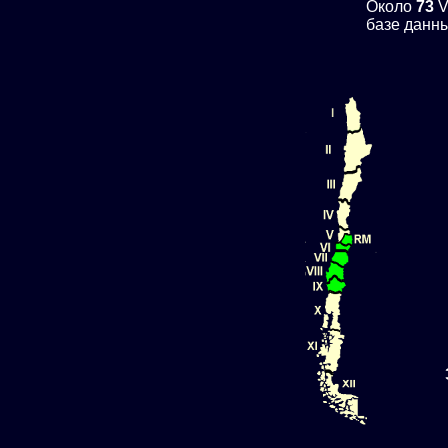
Около
73
V
базе данны