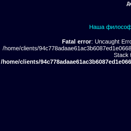
Д
Наша философи
Fatal error
: Uncaught Erro
/home/clients/94c778adaae61ac3b6087ed1e0668
Stack 
/home/clients/94c778adaae61ac3b6087ed1e066