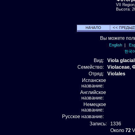
VII Region
Высота: 20
Вы можете пол
English
|
Esp
한국
Вид
:
Viola glacia
Семейство:
Violaceae,
Отряд
:
Violales
Испанское
название:
Английское
название:
Немецкое
название:
Русское название:
Запись:
1336
Около
72
V