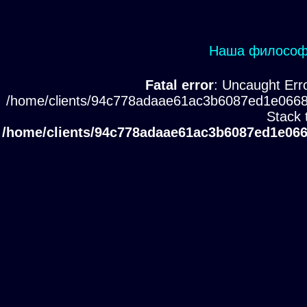
Наша философи
Fatal error
: Uncaught Erro
/home/clients/94c778adaae61ac3b6087ed1e0668
Stack 
/home/clients/94c778adaae61ac3b6087ed1e066