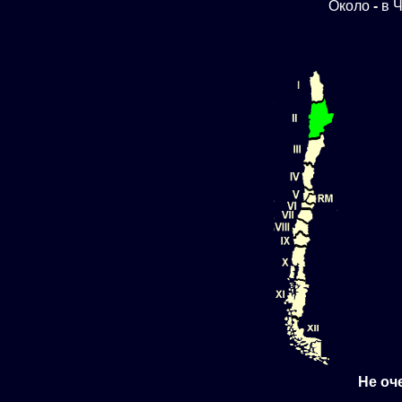
Около
-
в Ч
Не оч