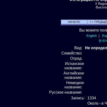
II Regio
Высота:
Вы можете пол
English
|
Esp
한국
Вид
:
Не определ
Семейство:
Отряд
:
Испанское
название:
Английское
название:
Немецкое
название:
Русское название:
Запись:
1334
Около
-
в Ч