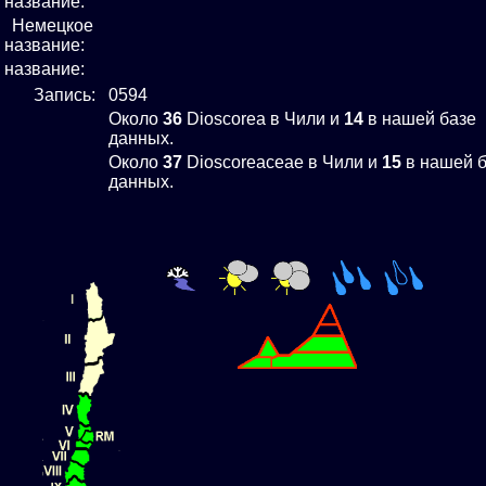
название:
Немецкое
название:
е название:
Запись:
0594
Около
36
Dioscorea в Чили и
14
в нашей базе
данных.
Около
37
Dioscoreaceae в Чили и
15
в нашей б
данных.