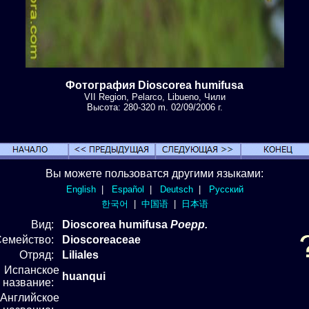
Фотография Dioscorea humifusa
VII Region, Pelarco, Libueno, Чили
Высота: 280-320 m. 02/09/2006 г.
Вы можете пользоватся другими языками:
English
|
Español
|
Deutsch
|
Русский
한국어
|
中国语
|
日本语
Вид
:
Dioscorea humifusa
Poepp.
Семейство:
Dioscoreaceae
Отряд
:
Liliales
Испанское
huanqui
название:
Английское