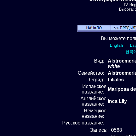
IV Reg
Высота: 1
Вы можете пол
English
|
Esp
한국
Вид
:
Alstroemeri
white
Семейство:
Alstroemeri
Отряд
:
Liliales
Испанское
Mariposa de
название:
Английское
Inca Lily
название:
Немецкое
название:
Русское название:
Запись:
0568