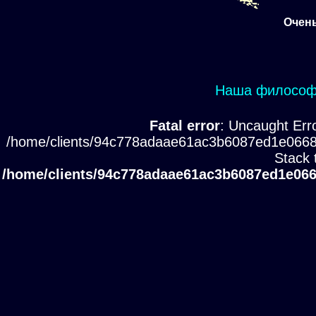
Очень
Наша философи
Fatal error
: Uncaught Erro
/home/clients/94c778adaae61ac3b6087ed1e0668
Stack 
/home/clients/94c778adaae61ac3b6087ed1e066