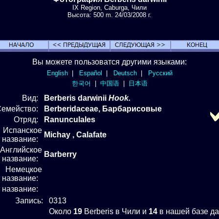
IX Region, Caburga, Чили
Высота: 500 m. 24/03/2008 г.
Вы можете пользоватся другими языками:
English
|
Español
|
Deutsch
|
Русский
한국어
|
中国语
|
日本语
Вид
:
Berberis darwinii
Hook.
Семейство:
Berberidaceae, Барбарисовые
Отряд
:
Ranunculales
Испанское
Michay , Calafate
название:
Английское
Barberry
название:
Немецкое
название:
е название:
Запись:
0313
Около
19
Berberis в Чили и
14
в нашей базе да