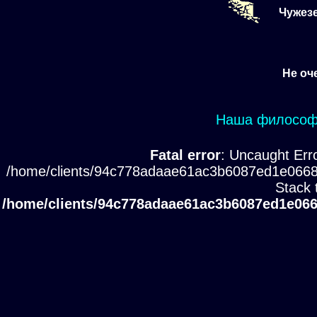
Чужез
Не оч
Наша философи
Fatal error
: Uncaught Erro
/home/clients/94c778adaae61ac3b6087ed1e0668
Stack 
/home/clients/94c778adaae61ac3b6087ed1e066