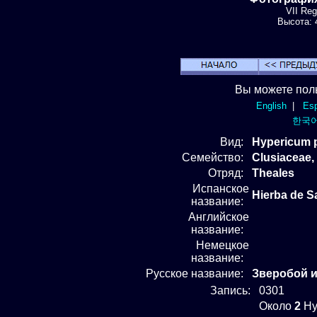
VII Re
Высота: 4
Вы можете пол
English
|
Esp
한국
Вид
:
Hypericum 
Семейство:
Clusiaceae
Отряд
:
Theales
Испанское
Hierba de S
название:
Английское
название:
Немецкое
название:
Русское название:
Зверобой 
Запись:
0301
Около
2
Hy