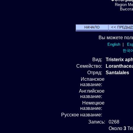
Region Met
Высота:
Вы можете пол
English
|
Esp
한국
Вид
:
Tristerix ap
Семейство:
Loranthace
Отряд
:
Santalales
Испанское
название:
Английское
название:
Немецкое
название:
Русское название:
Запись:
0268
Около
3
Tri