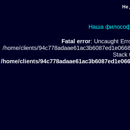
Не 
Наша философи
Fatal error
: Uncaught Erro
/home/clients/94c778adaae61ac3b6087ed1e0668
Stack 
/home/clients/94c778adaae61ac3b6087ed1e066