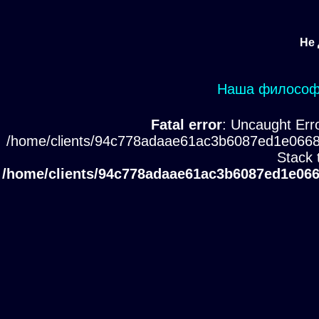
Не 
Наша философи
Fatal error
: Uncaught Erro
/home/clients/94c778adaae61ac3b6087ed1e0668
Stack 
/home/clients/94c778adaae61ac3b6087ed1e066