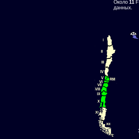
Около
11
F
данных.