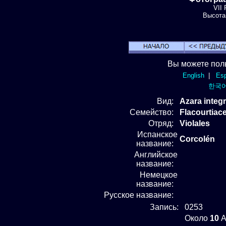
VII 
Высота:
Вы можете пол
English
|
Esp
한국
Вид
:
Azara integr
Семейство:
Flacourtiac
Отряд
:
Violales
Испанское
Corcolén
название:
Английское
название:
Немецкое
название:
Русское название:
Запись:
0253
Около
10
A