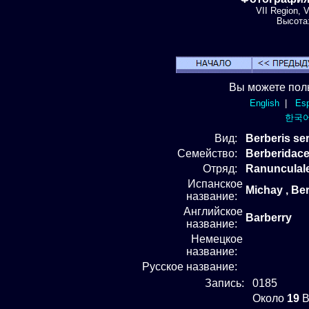
VII Region, V
Высота:
Вы можете пол
English
|
Esp
한국
Вид
:
Berberis se
Семейство:
Berberidac
Отряд
:
Ranunculal
Испанское
Michay , Ber
название:
Английское
Barberry
название:
Немецкое
название:
Русское название:
Запись:
0185
Около
19
B