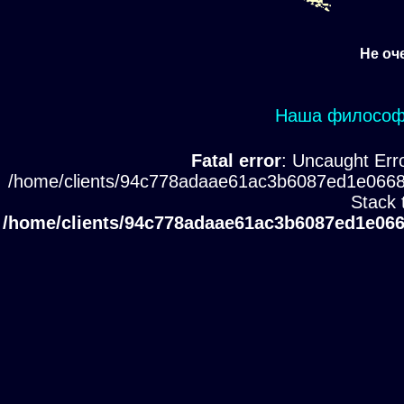
Не оч
Наша философи
Fatal error
: Uncaught Erro
/home/clients/94c778adaae61ac3b6087ed1e0668
Stack 
/home/clients/94c778adaae61ac3b6087ed1e066