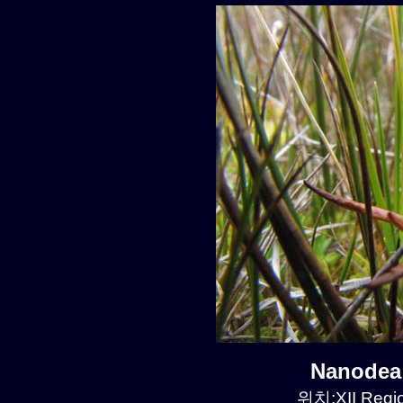
Nanode
위치:XII Regio