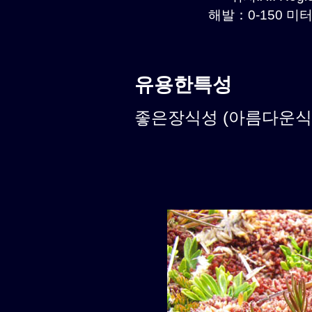
해발：0-150 미터르
유용한특성
좋은장식성 (아름다운식물)