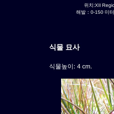
위치:XII Regio
해발：0-150 미터르
식물 묘사
식물높이: 4 cm.