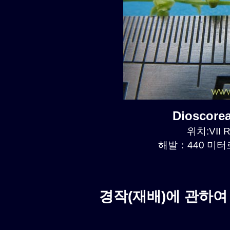
Dioscore
위치:VII R
해발：440 미터르.
경작(재배)에 관하여