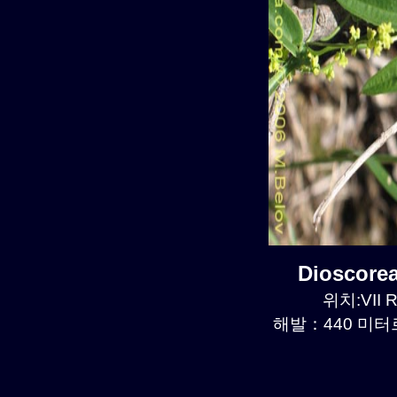
Dioscore
위치:VII R
해발：440 미터르.