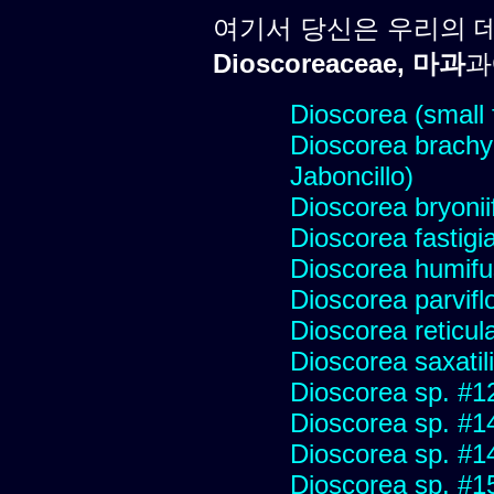
여기서 당신은 우리의 
Dioscoreaceae, 마과
과
Dioscorea (small 
Dioscorea brachy
Jaboncillo)
Dioscorea bryoniif
Dioscorea fastigi
Dioscorea humifu
Dioscorea parvifl
Dioscorea reticul
Dioscorea saxatil
Dioscorea sp. #1
Dioscorea sp. #1
Dioscorea sp. #1
Dioscorea sp. #1