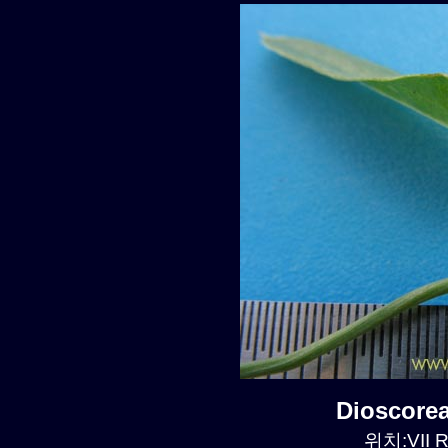
Dioscore
위치:VII R