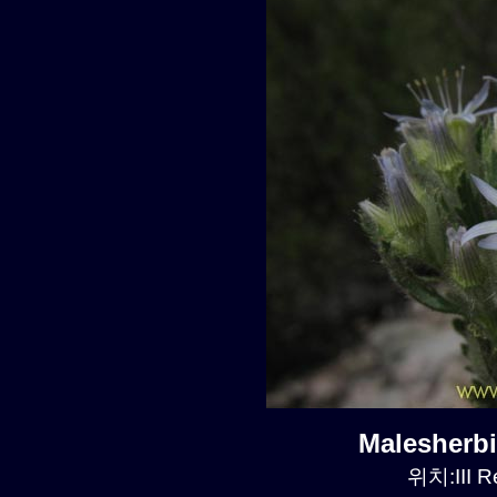
Malesherb
위치:III R