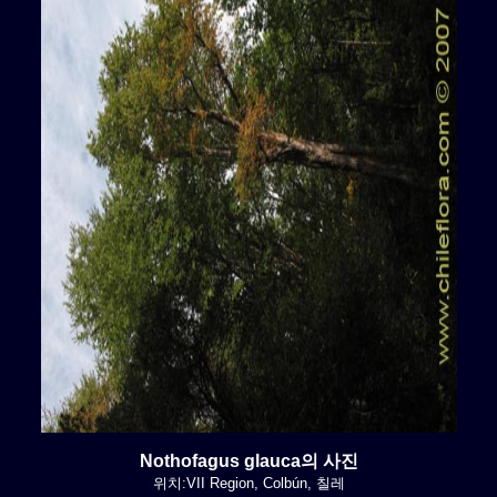
Nothofagus glauca의 사진
위치:VII Region, Colbún, 칠레