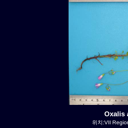
Oxalis
위치:VII Region