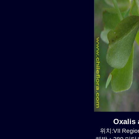
Oxalis
위치:VII Region