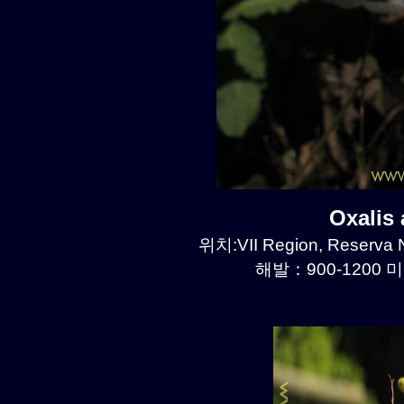
Oxalis
위치:VII Region, Reserva N
해발：900-1200 미