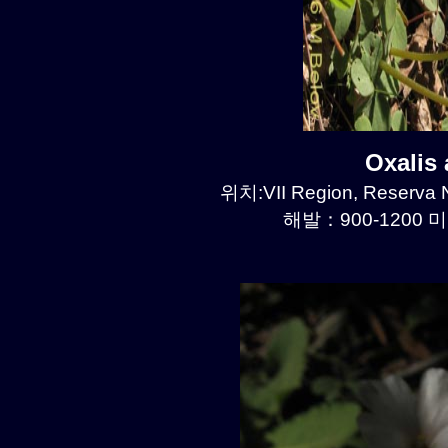
Oxalis
위치:VII Region, Reserva N
해발：900-1200 미