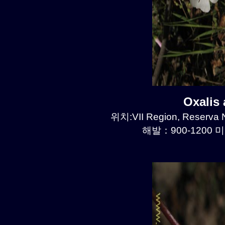
Oxalis
위치:VII Region, Reserva N
해발：900-1200 미