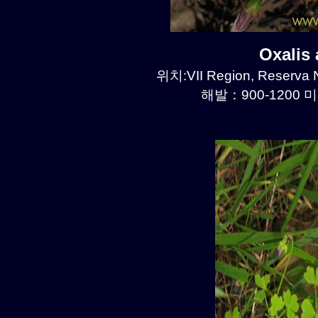
Oxalis
위치:VII Region, Reserva N
해발：900-1200 미