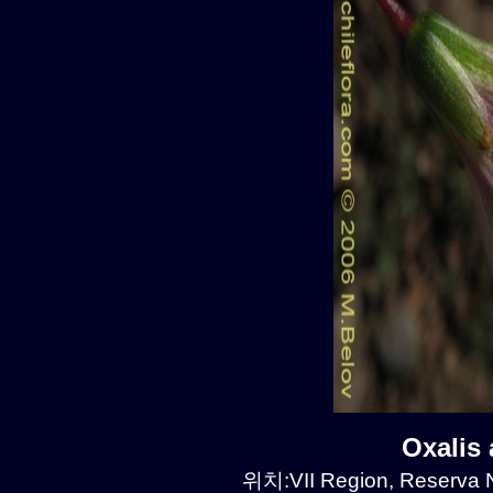
Oxalis
위치:VII Region, Reserva N