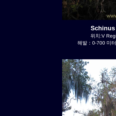
Schinus
위치:V Regi
해발：0-700 미터르