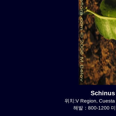
Schinus
위치:V Region, Cuesta
해발：800-1200 미