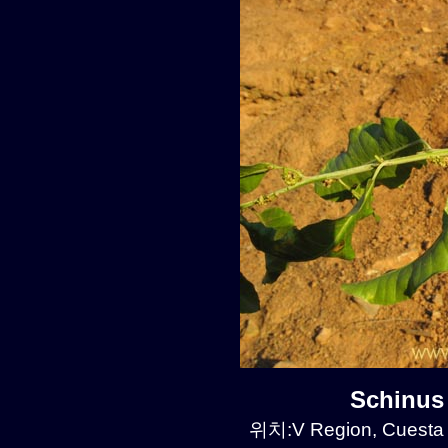
Schinus
위치:V Region, Cuesta