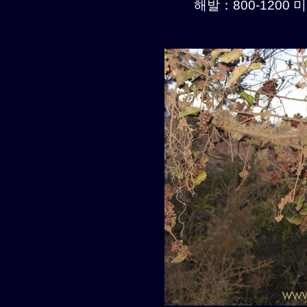
해발：800-1200 미