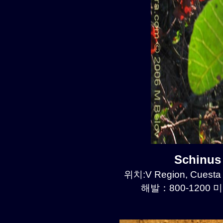
Schinus
위치:V Region, Cuesta
해발：800-1200 미