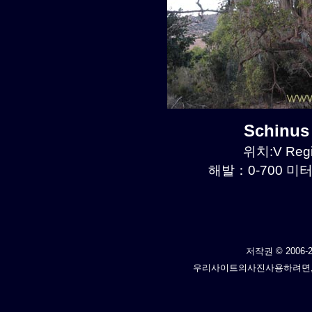
Schinus
위치:V Regi
해발：0-700 미터르
저작권 © 2006-2
우리사이트의사진사용하려면,