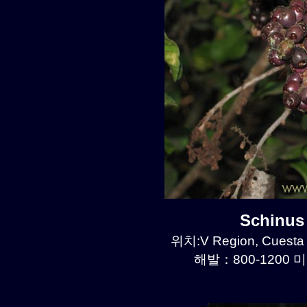
Schinus
위치:V Region, Cuesta
해발：800-1200 미