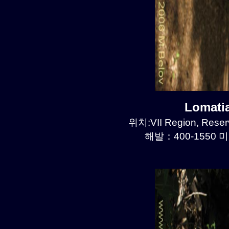
Lomati
위치:VII Region, Reserv
해발：400-1550 미