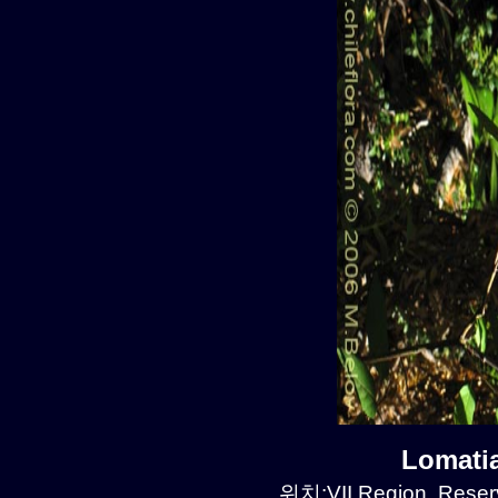
Lomati
위치:VII Region, Reserv