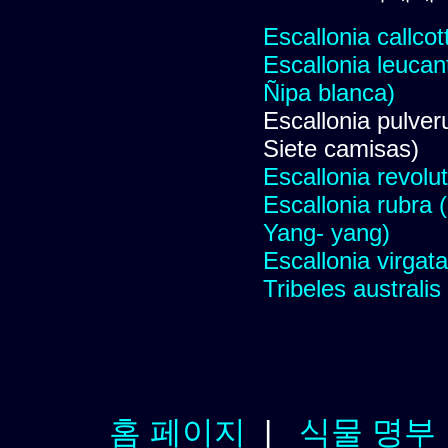
Escallonia callcot
Escallonia leucant
Ñipa blanca)
Escallonia pulver
Siete camisas)
Escallonia revolu
Escallonia rubra 
Yang- yang)
Escallonia virgat
Tribeles australis
홈 페이지
|
식물 명부