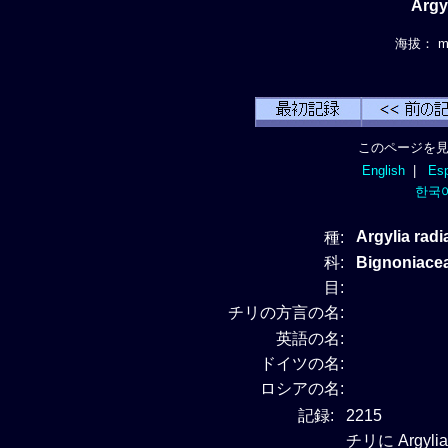
Argy
海拔： m.
このページを見
English
|
Esp
한국
Argylia radi
種:
科:
Bignonia
目:
チリの方言の名:
英語の名:
ドイツの名:
ロシアの名:
記録:
2215
チリに Argy