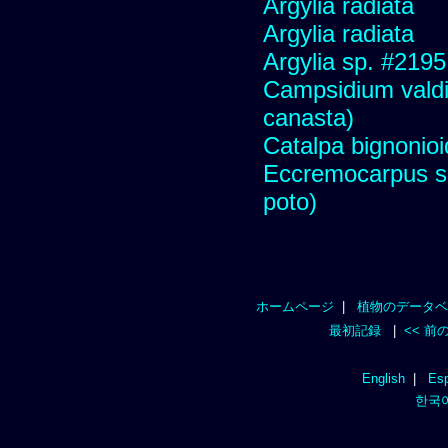
Argylia radiata
Argylia radiata
Argylia sp. #2195
Campsidium valdiv
canasta)
Catalpa bignonio
Eccremocarpus s
poto)
ホームページ
|
植物のデータベ
最初記録
|
<< 前
English
|
Esp
한국