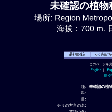
未確認の植物種 
場所: Region Metropol
海拔：700 m. 
このページを見
English
|
Esp
한국
種:
未確認の植物種 
科:
目:
チリの方言の名:
英語の名: