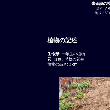
未確認の植物
場所: V Re
海拔：50 m
植物の記述
生命形:
一年生の植物
花:
白色、 6枚の花弁
植物の高さ: 3 cm.