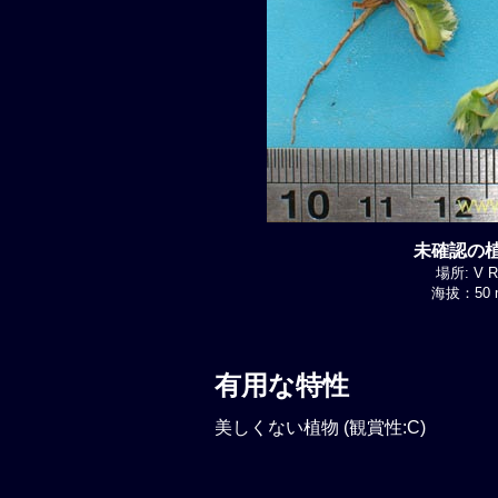
未確認の植物
場所: V Re
海拔：50 m
有用な特性
美しくない植物 (観賞性:C)