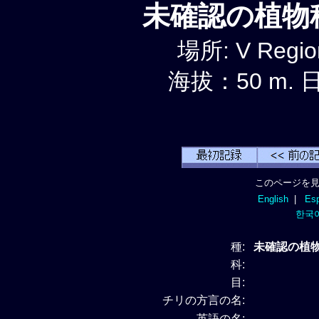
未確認の植物種 
場所: V Regio
海拔：50 m. 日
このページを見
English
|
Esp
한국
種:
未確認の植物種 
科:
目:
チリの方言の名:
英語の名: