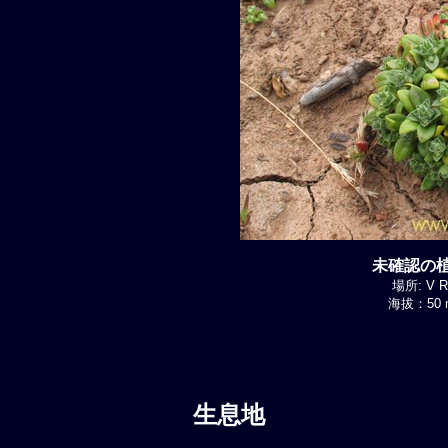
未確認の植物
場所: V Re
海拔：50 m
生息地