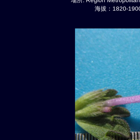
場所: Region Metropolitan
海拔：1820-1900