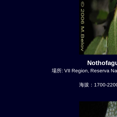
Nothofa
場所: VII Region, Reserva Naci
海拔：1700-2200