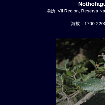
Nothofa
場所: VII Region, Reserva Naci
海拔：1700-2200