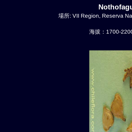
Nothofa
場所: VII Region, Reserva Naci
海拔：1700-2200