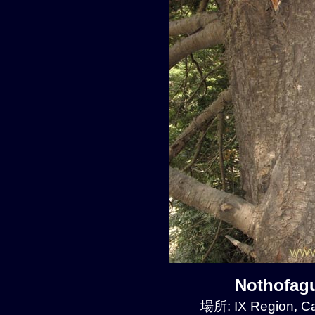
Nothofa
場所: IX Region, C