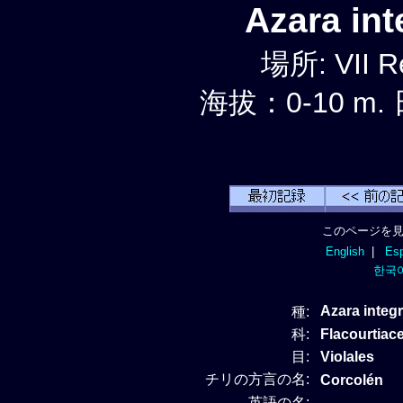
Azara in
場所: VII R
海拔：0-10 m.
このページを見
English
|
Esp
한국
Azara integr
種:
科:
Flacourti
目:
Violales
チリの方言の名:
Corcolén
英語の名: