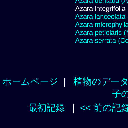
Azara dentada (A
Azara integrifolia
Azara lanceolata
Azara microphylla
Azara petiolaris (
Azara serrata (Co
ホームページ
|
植物のデー
子
最初記録
|
<< 前の記