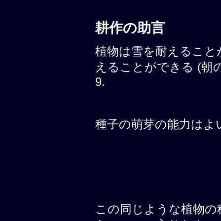
耕作の助言
植物は雪を耐えること
えることができる (朝の霜, 
9.
種子の萌芽の能力はよい、6
この同じような植物の