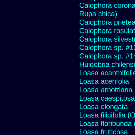
Caiophora coronata
Rupa chica)
Caiophora priete
Caiophora rosula
Caiophora silvest
Caiophora sp. #1
Caiophora sp. #1
Huidobria chilens
Loasa acanthifoli
Loasa acerifolia
Loasa arnottiana
Loasa caespitosa
Loasa elongata
Loasa filicifolia 
Loasa floribunda 
Loasa fruticosa