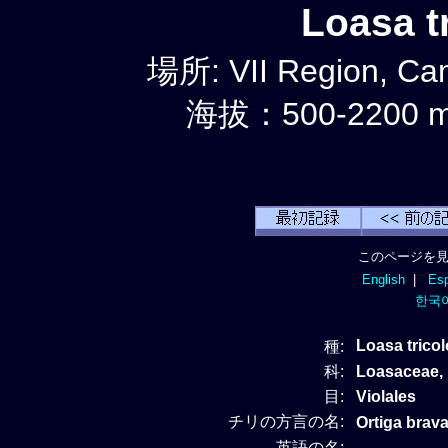
Loasa 
場所: VII Region, C
海拔：500-2200 
このページを見
English
|
Esp
한국
Loasa trico
種:
科:
Loasacea
目:
Violales
チリの方言の名:
Ortiga brava
英語の名: