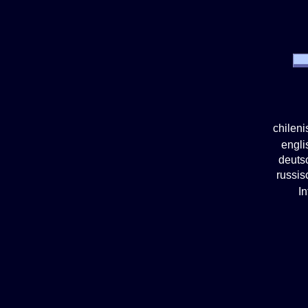
chilen
engl
deuts
russi
I