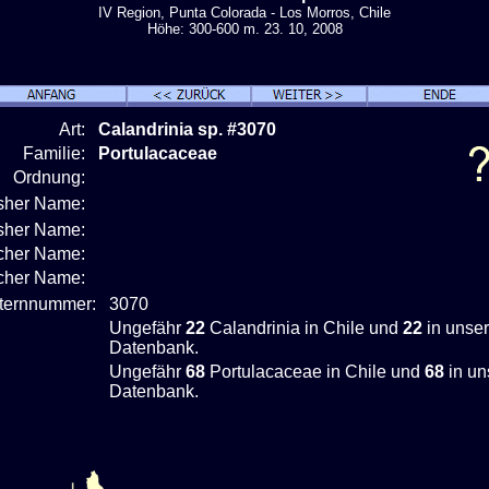
IV Region, Punta Colorada - Los Morros, Chile
Höhe: 300-600 m. 23. 10, 2008
Art:
Calandrinia sp. #3070
Familie:
Portulacaceae
Ordnung:
isher Name:
isher Name:
cher Name:
scher Name:
nternnummer:
3070
Ungefähr
22
Calandrinia in Chile und
22
in unser
Datenbank.
Ungefähr
68
Portulacaceae in Chile und
68
in un
Datenbank.