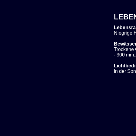
LEBE
Lebensra
Niegrige H
Bewässe
Trockene 
- 300 mm.,
Lichtbed
In der So