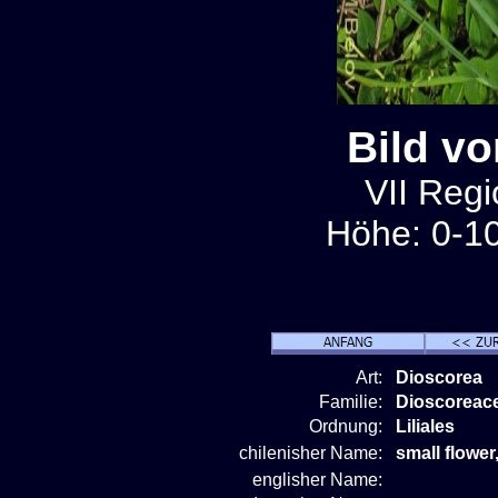
Bild v
VII Regi
Höhe: 0-10
Art:
Dioscorea
Familie:
Dioscoreac
Ordnung:
Liliales
chilenisher Name:
small flower
englisher Name: