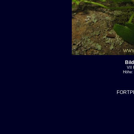
Bil
VII 
Höhe: 
FORTP