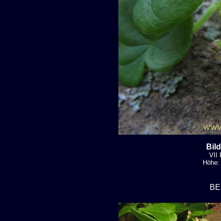
Bil
VII 
Höhe: 
BE