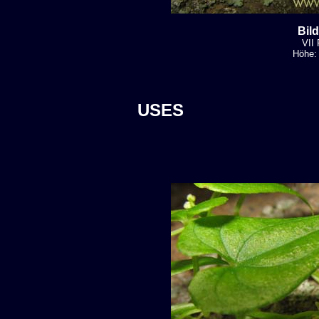
Bil
VII 
Höhe: 
USES