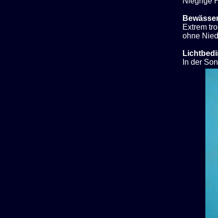
Niegrige H
Bewässe
Extrem tro
ohne Nied
Lichtbed
In der So