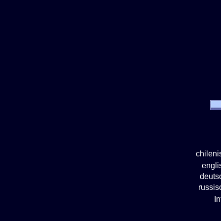
chilen
engl
deuts
russi
I