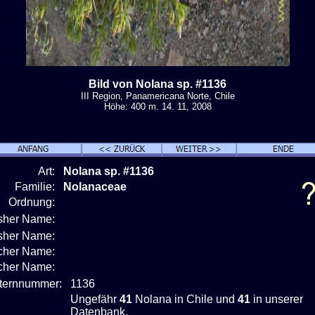
Bild von Nolana sp. #1136
III Region, Panamericana Norte, Chile
Höhe: 400 m. 14. 11, 2008
Art:
Nolana sp. #1136
Familie:
Nolanaceae
Ordnung:
isher Name:
isher Name:
cher Name:
scher Name:
nternnummer:
1136
Ungefähr
41
Nolana in Chile und
41
in unserer
Datenbank.