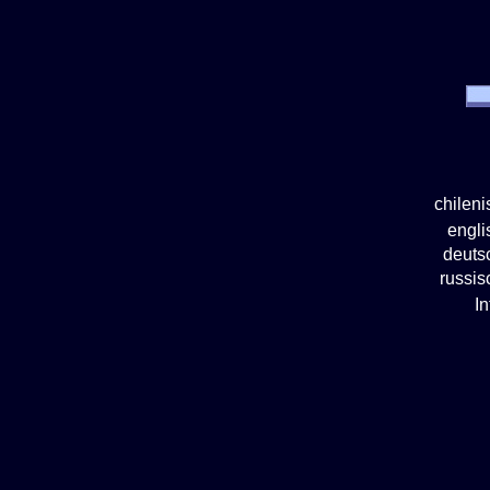
chilen
engl
deuts
russi
I