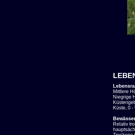
LEBE
Lebensra
Mittlere 
Niegrige H
Küstengeb
Küste, 0 -
Bewässe
Relativ t
hauptsächl
Trockene 