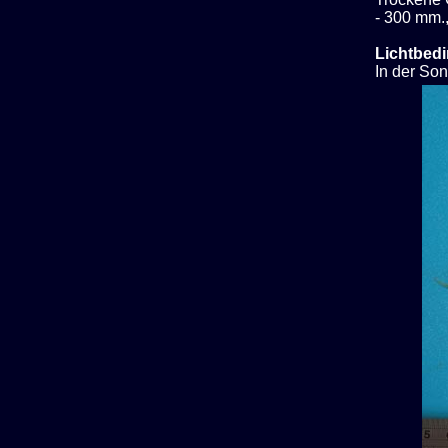
- 300 mm.,
Lichtbed
In der So