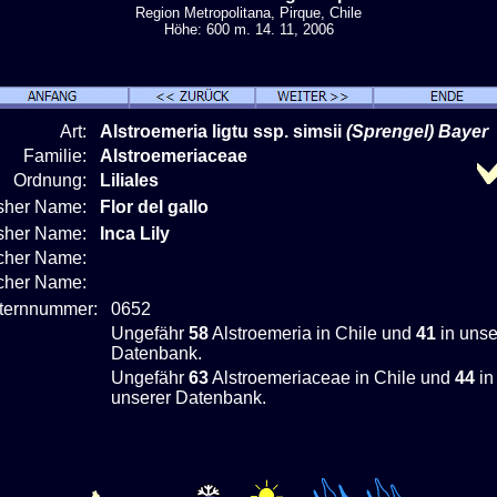
Region Metropolitana, Pirque, Chile
Höhe: 600 m. 14. 11, 2006
Art:
Alstroemeria ligtu
ssp. simsii
(Sprengel) Bayer
Familie:
Alstroemeriaceae
Ordnung:
Liliales
isher Name:
Flor del gallo
isher Name:
Inca Lily
cher Name:
scher Name:
nternnummer:
0652
Ungefähr
58
Alstroemeria in Chile und
41
in unse
Datenbank.
Ungefähr
63
Alstroemeriaceae in Chile und
44
in
unserer Datenbank.