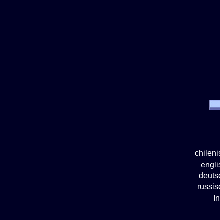
chilen
engl
deuts
russi
I