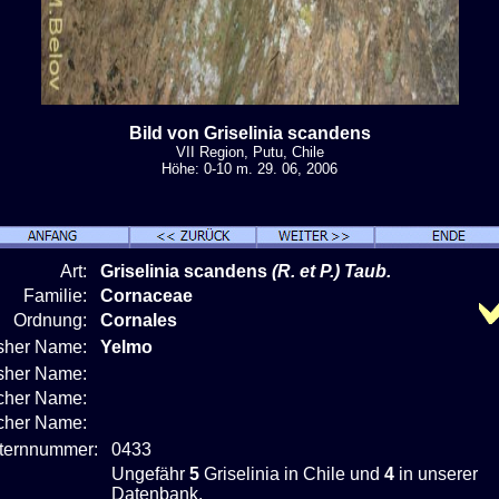
Bild von Griselinia scandens
VII Region, Putu, Chile
Höhe: 0-10 m. 29. 06, 2006
Art:
Griselinia scandens
(R. et P.) Taub.
Familie:
Cornaceae
Ordnung:
Cornales
isher Name:
Yelmo
isher Name:
cher Name:
scher Name:
nternnummer:
0433
Ungefähr
5
Griselinia in Chile und
4
in unserer
Datenbank.