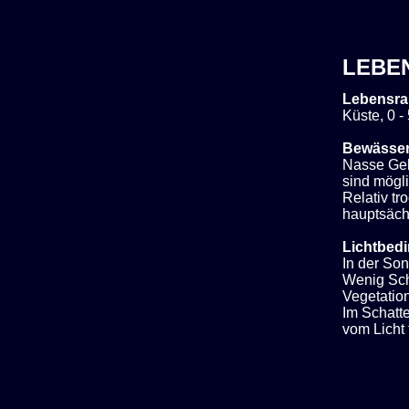
LEBE
Lebensra
Küste, 0 -
Bewässe
Nasse Geb
sind mögli
Relativ t
hauptsächl
Lichtbed
In der So
Wenig Sch
Vegetation
Im Schatt
vom Licht f