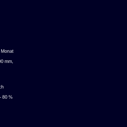
n Monat
800 mm,
ch
- 80 %